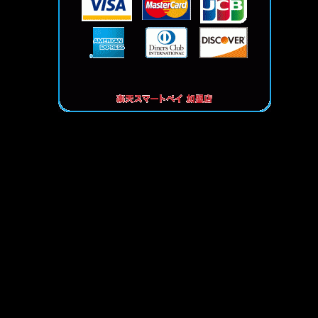
メ
イ
ン
コ
ン
テ
ン
ツ
へ
移
動